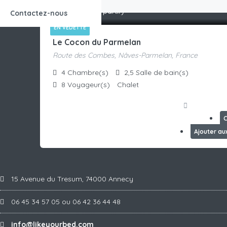
316
€
1 location
/nuit (à partir)
Contactez-nous
EN VEDETTE
Le Cocon du Parmelan
Route des Combes, Nâves-Parmelan, France
4
Chambre(s)
2,5
Salle de bain(s)
8
Voyageur(s)
Chalet
Ajouter au
15 Avenue du Tresum, 74000 Annecy
06 45 34 57 05 ou 06 42 36 44 48
info@likeyourbed.com