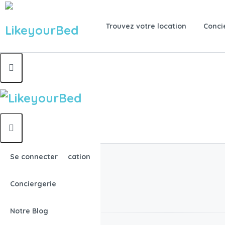
Trouvez votre location
Conci
Trouvez votre location
Se connecter
Accueil
Air de jeux
Conciergerie
Air de jeux
Notre Blog