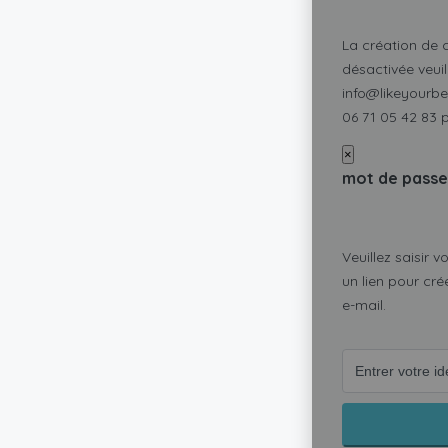
La création de
désactivée veui
info@likeyourb
06 71 05 42 83 
×
mot de passe
Veuillez saisir 
un lien pour cr
e-mail.