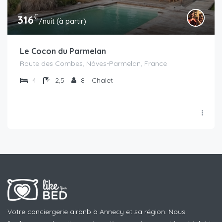
€
316
/nuit (à partir)
Le Cocon du Parmelan
Route des Combes, Nâves-Parmelan, France
4
2,5
8
Chalet
Votre conciergerie airbnb à Annecy et sa région. Nous