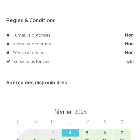
Règles & Conditions
Fumeurs autorisés:
Non
Animaux acceptés:
Non
Fêtes autorisées:
Non
Enfants autorisés:
Oui
Aperçu des disponibilités
février
2026
L
M
M
J
V
S
D
1
2
3
4
5
6
7