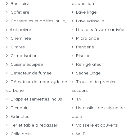
Bouilloire
disposition
Cafetière
Lave linge
Casseroles et poêles, huile,
Lave vaisselle
sel et poivre
Lits faits à votre arrivée
Cheminée
Micro onde
Cintres
Penderie
Climatisation
Piscine
Cuisine équipée
Réfrigérateur
Détecteur de fumée
Sèche Linge
Détecteur de monoxyde de
Trousse de premier
carbone
secours
Draps et serviettes inclus
TV
Etendoir
Ustensiles de cuisine de
Extincteur
base
Fer et table à repasser
Vaisselle et couverts
Grille pain
Wi-Fi