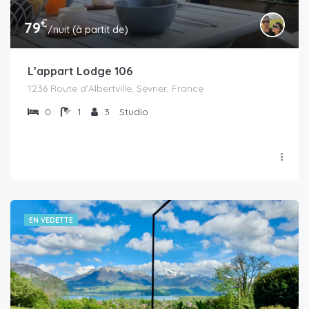
€
79
/nuit (à partit de)
L’appart Lodge 106
1236 Route d'Albertville, Sévrier, France
0
1
3
Studio
EN VEDETTE