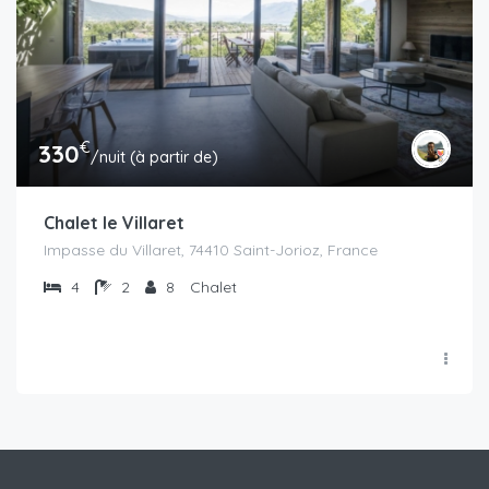
€
330
/nuit (à partir de)
Chalet le Villaret
Impasse du Villaret, 74410 Saint-Jorioz, France
4
2
8
Chalet