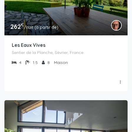
€
262
/nuit (à partir de)
Les Eaux Vives
Sentier de la Planche, Sévrier, France
4
1.5
8
Maison