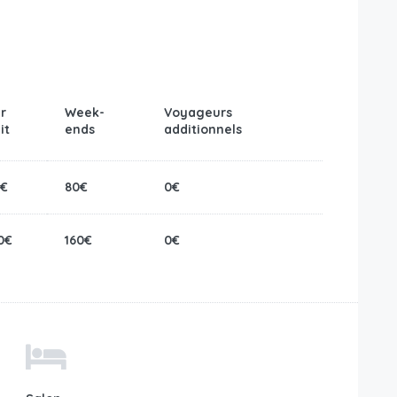
r
Week-
Voyageurs
it
ends
additionnels
0€
80€
0€
0€
160€
0€