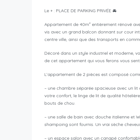
Le + : PLACE DE PARKING PRIVÉE 🚘
Appartement de 40m² entièrement rénové avec d
vis avec un grand balcon donnant sur cour int
centre ville, ainsi que des transports en commun
Décoré dans un style industriel et moderne, vo
de cet appartement qui vous ferons vous sen
L’appartement de 2 pièces est composé comm
– une chambre séparée spacieuse avec un lit c
votre confort, le linge de lit de qualité hôtelièr
bouts de chou.
– une salle de bain avec douche italienne et 
shampoing sont fournis. Un vrai sèche cheveux
– un espace salon avec un canapé confortable.