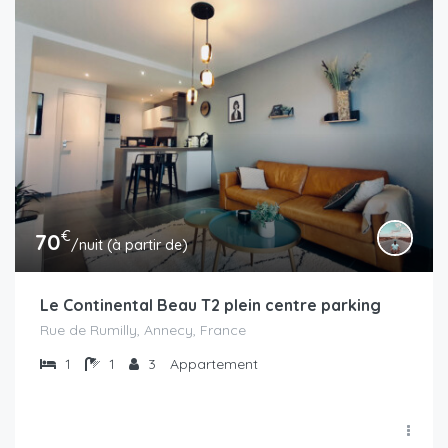
€
70
/nuit (à partir de)
Le Continental Beau T2 plein centre parking
Rue de Rumilly, Annecy, France
1
1
3
Appartement