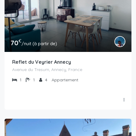
€
70
/nuit (à partir de)
Reflet du Veyrier Annecy
Avenue du Tresum, Annecy, France
1
1
4
Appartement