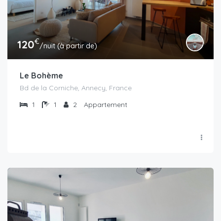
€
120
/nuit (à partir de)
Le Bohème
Bd de la Corniche, Annecy, France
1
1
2
Appartement