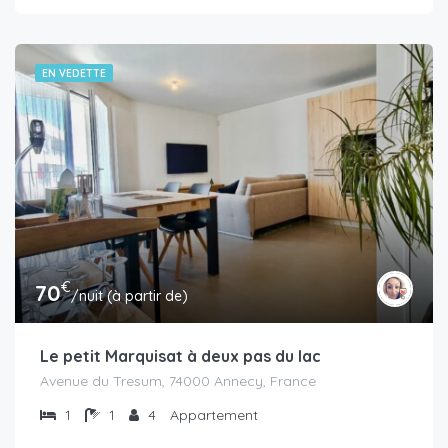
EN VEDETTE
€
70
/nuit (à partir de)
Le petit Marquisat à deux pas du lac
Avenue du Tresum, 74000 Annecy, France
1
1
4
Appartement