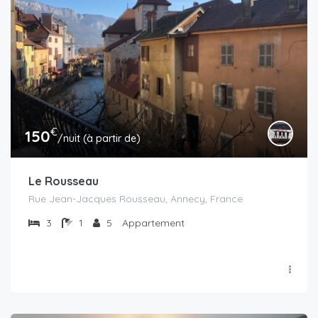
€
150
/nuit (à partir de)
Le Rousseau
Rue Jean-Jacques Rousseau, Annecy, France
3
1
5
Appartement