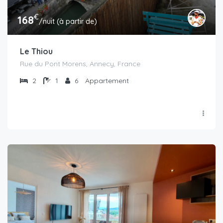
€
168
/nuit (à partir de)
Le Thiou
Rue du Pont Morens, Annecy, France
2
1
6
Appartement