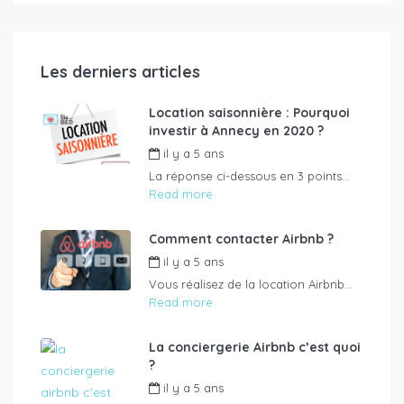
Les derniers articles
Location saisonnière : Pourquoi
investir à Annecy en 2020 ?
il y a 5 ans
de
LikeyourBed
La réponse ci-dessous en 3 points...
Read more
Comment contacter Airbnb ?
il y a 5 ans
de
LikeyourBed
Vous réalisez de la location Airbnb...
Read more
La conciergerie Airbnb c’est quoi
?
il y a 5 ans
de
LikeyourBed