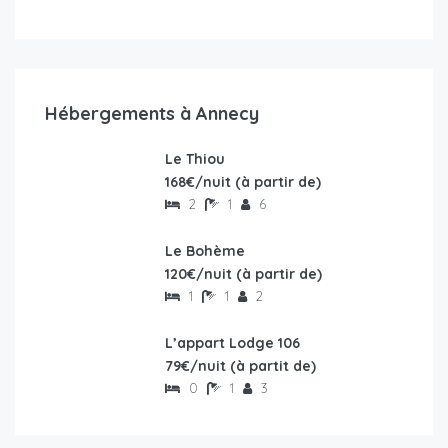
Hébergements à Annecy
Le Thiou
EN VEDETTE
168€/nuit (à partir de)
2
1
6
Le Bohème
120€/nuit (à partir de)
1
1
2
L’appart Lodge 106
79€/nuit (à partit de)
0
1
3